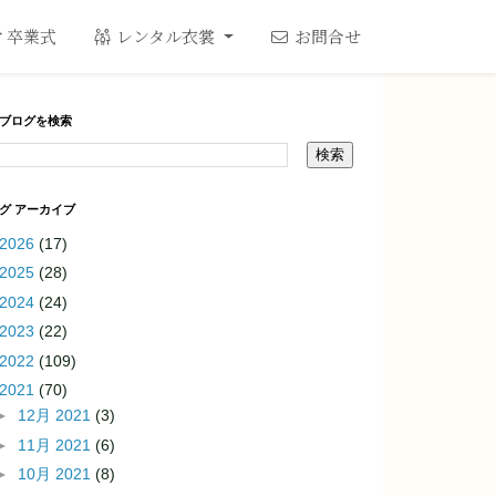
卒業式
レンタル衣裳
お問合せ
ブログを検索
グ アーカイブ
2026
(17)
2025
(28)
2024
(24)
2023
(22)
2022
(109)
2021
(70)
►
12月 2021
(3)
►
11月 2021
(6)
►
10月 2021
(8)