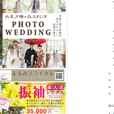
►
►
►
►
ラベ