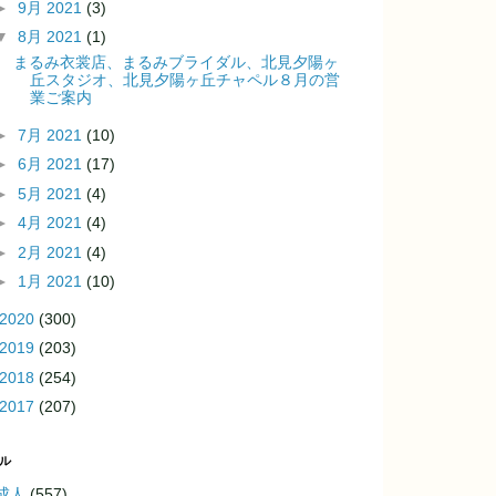
►
9月 2021
(3)
▼
8月 2021
(1)
まるみ衣裳店、まるみブライダル、北見夕陽ヶ
丘スタジオ、北見夕陽ヶ丘チャペル８月の営
業ご案内
►
7月 2021
(10)
►
6月 2021
(17)
►
5月 2021
(4)
►
4月 2021
(4)
►
2月 2021
(4)
►
1月 2021
(10)
2020
(300)
2019
(203)
2018
(254)
2017
(207)
ル
成人
(557)