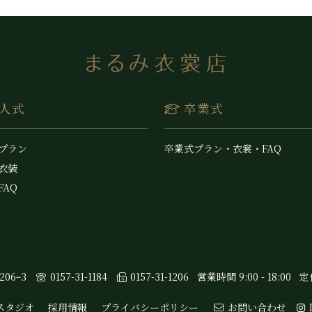
人式
卒業式
 プラン
卒業式プラン・衣裳・FAQ
 衣装
FAQ
206ｰ3
0157-31-1184
0157-31-1206
営業時間 9:00 - 18:00
定
スタジオ
採用情報
プライバシーポリシー
お問い合わせ