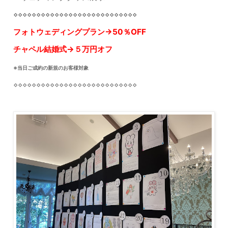
⋄⋄⋄⋄⋄⋄⋄⋄⋄
⋄⋄⋄⋄⋄⋄⋄⋄⋄
⋄⋄⋄⋄⋄⋄⋄⋄⋄
フォトウェディングプラン→50％OFF
チャペル結婚式→５万円オフ
※当日ご成約の新規のお客様対象
⋄⋄⋄⋄⋄⋄⋄⋄⋄
⋄⋄⋄⋄⋄⋄⋄⋄⋄
⋄⋄⋄⋄⋄⋄⋄⋄⋄