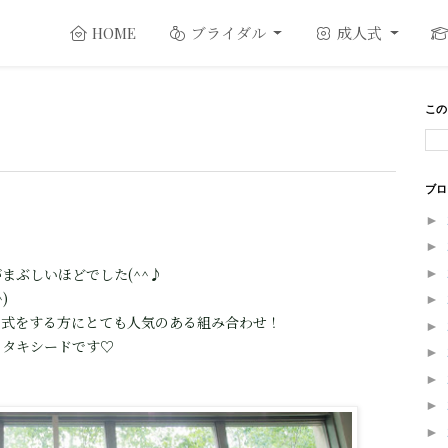
ブライダル
成人式
HOME
この
ブロ
►
►
まぶしいほどでした(^^♪
►
)
►
で式をする方にとても人気のある組み合わせ！
►
とタキシードです♡
►
►
►
►