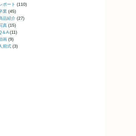
レポート
(110)
卒業
(45)
商品紹介
(27)
写真
(15)
Q＆A
(11)
動画
(9)
人前式
(3)