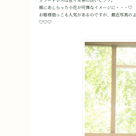
カラードレスは佐々木希の淡いピンク。
裾にあしらった小花が可憐なイメージに・・・♡
お姫様抱っこも人気があるのですが、最近写真の
♡♡♡