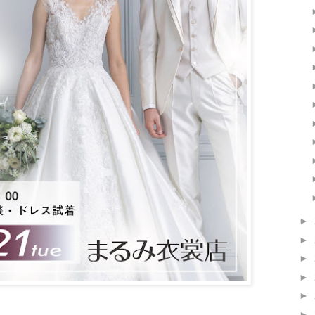
►
►
►
►
►
►