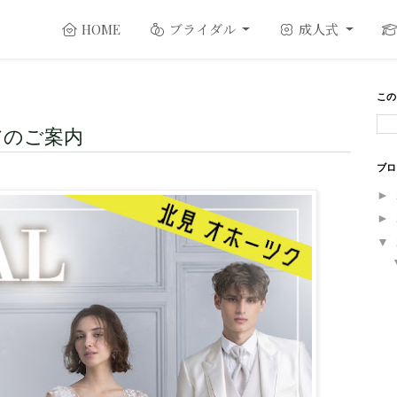
ブライダル
成人式
HOME
この
アのご案内
ブロ
►
►
▼