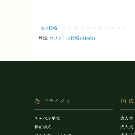
次の投稿
登録:
コメントの投稿 (Atom)
ブライダル
成
チャペル挙式
成人式
神前挙式
成人式
フォトウェディング
成人式 