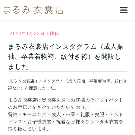
2021年1月23日土曜日
まるみ衣裳店インスタグラム（成人振
袖、卒業着物袴、紋付き袴）を開設し
ました
まるみ衣裳店インスタグラム（成人振袖、卒業着物袴、紋付き
袴など）を開設しました。
まるみ衣裳店は貸衣裳を通じお客様のライフイベント
のお手伝いをさせていただいており、
留袖・モーニング・成人・卒業・礼服・喪服・ゲスト
ドレス・お子様衣裳・祝着など様々なレンタル衣裳を
取り扱っています。