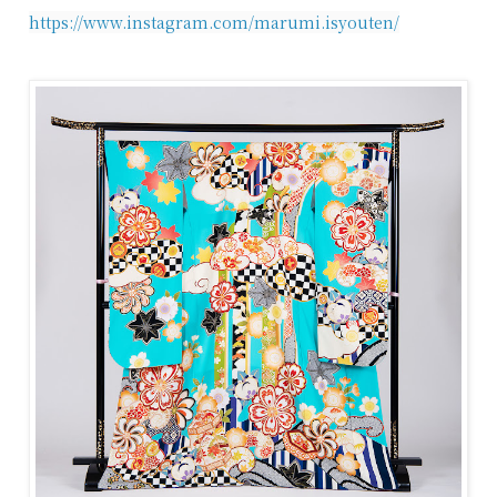
https://www.instagram.com/marumi.isyouten/