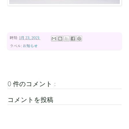
時刻:
1月 23, 2021
ラベル:
お知らせ
0 件のコメント :
コメントを投稿