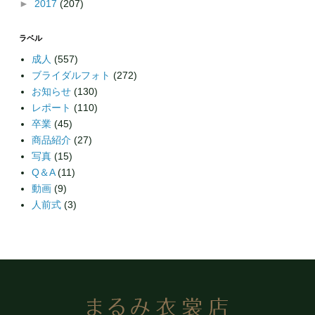
►
2017
(207)
ラベル
成人
(557)
ブライダルフォト
(272)
お知らせ
(130)
レポート
(110)
卒業
(45)
商品紹介
(27)
写真
(15)
Q＆A
(11)
動画
(9)
人前式
(3)