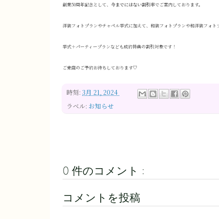
創業50周年記念として、
今までにはない割引率
でご案内しております。
洋装フォトプランやチャペル挙式に加えて、和装フォトプランや和洋装フォト
挙式＋パーティープランなども成約特典の割引対象です！
ご来店のご予約お待ちしております♡
時刻:
3月 21, 2024
ラベル:
お知らせ
0 件のコメント :
コメントを投稿