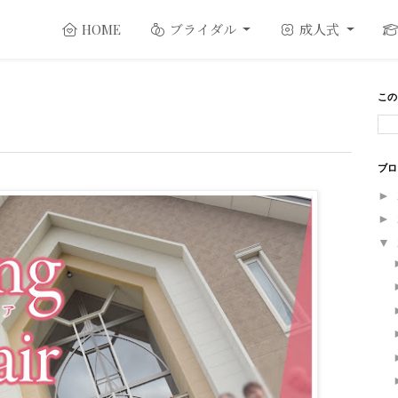
ブライダル
成人式
HOME
この
ブロ
►
►
▼