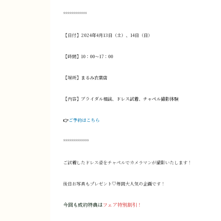
************
【日付】
2024年4月13日（土）、14日（日）
【時間】
10：00～17：00
【場所】
まるみ衣裳店
【内容】
ブライダル相談、ドレス試着、チャペル撮影体験
👉
ご予約はこちら
*************
ご試着したドレス姿をチャペルでカメラマンが撮影いたします！
後日お写真もプレゼント♡毎回大人気の企画です！
今回も成約特典は
フェア
特別割引！