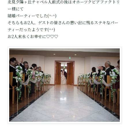
北見夕陽ヶ丘チャペル人前式の後はオホーツクビアファクトリ
ー様にて
結婚パーティーでした(^-^)
そちらもお2人、ゲストの皆さんの思い出に残るステキなパー
ティーだったようです(^^)
お2人末永くお幸せに♡♡♡