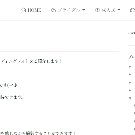
ブライダル
成人式
HOME
この
ブロ
ェディングフォトをご紹介します！
►
►
►
す(^^♪
►
期待できます。
▼
季を感じながら撮影することができます！