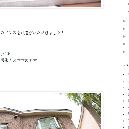
►
►
赤のドレスをお選びいただきました！
►
►
►
^^♪
ン撮影もおすすめです！
ラベ