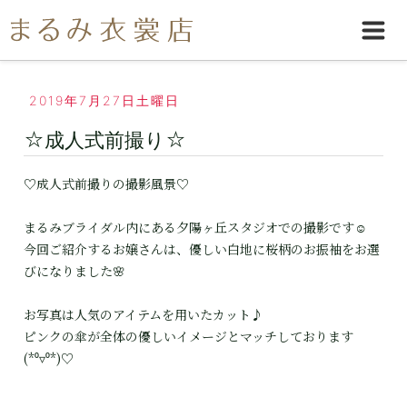
2019年7月27日土曜日
☆成人式前撮り☆
♡成人式前撮りの撮影風景♡
まるみブライダル内にある夕陽ヶ丘スタジオでの撮影です☺
今回ご紹介するお嬢さんは、優しい白地に桜柄のお振袖をお選
びになりました🌸
お写真は人気のアイテムを用いたカット♪
ピンクの傘が全体の優しいイメージとマッチしております
(*⁰▿⁰*)♡