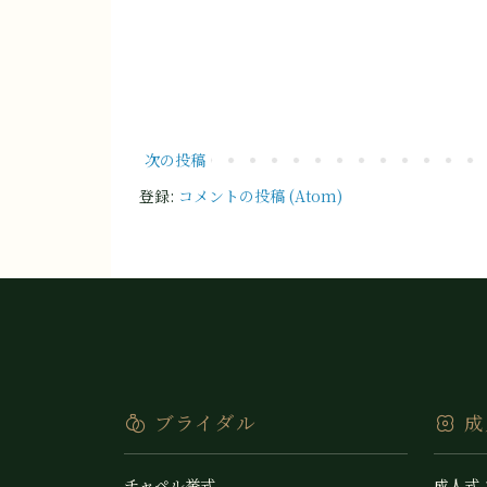
次の投稿
登録:
コメントの投稿 (Atom)
ブライダル
成
チャペル挙式
成人式