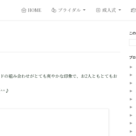
ブライダル
成人式
HOME
この
ブロ
►
►
ドの組み合わせがとても爽やかな印象で、お2人ともとてもお
►
^^♪
►
►
►
►
►
►