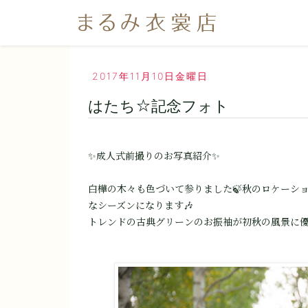
2017年11月10日金曜日
はたち☆記念フォト
✨成人式前撮りのお写真紹介✨
白樺の木々も色づいて参りました🍃秋のロケーシ
なシーズンになります🎶
トレンドの古典グリーンのお振袖が初秋の風景に優