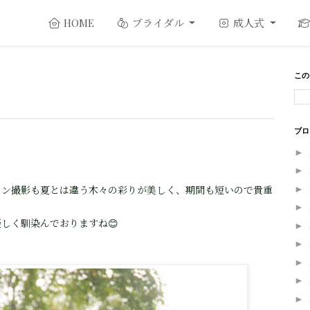
ブライダル
成人式
HOME
この
ブロ
►
►
ョン撮影も夏とは違う木々の彩りが美しく、期間も短いので貴重
►
►
しく馴染んでおりますね😊
►
►
►
►
►