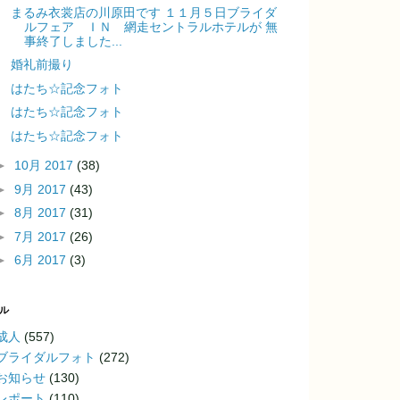
まるみ衣裳店の川原田です １１月５日ブライダ
ルフェア ＩＮ 網走セントラルホテルが 無
事終了しました...
婚礼前撮り
はたち☆記念フォト
はたち☆記念フォト
はたち☆記念フォト
►
10月 2017
(38)
►
9月 2017
(43)
►
8月 2017
(31)
►
7月 2017
(26)
►
6月 2017
(3)
ル
成人
(557)
ブライダルフォト
(272)
お知らせ
(130)
レポート
(110)