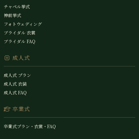
チャペル挙式
神前挙式
フォトウェディング
ブライダル 衣裳
ブライダル FAQ
成人式
成人式 プラン
成人式 衣装
成人式 FAQ
卒業式
卒業式プラン・衣裳・FAQ