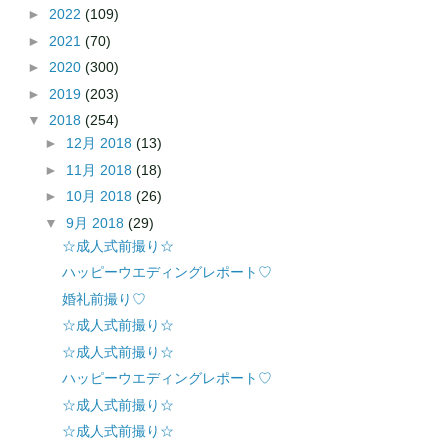
►
2022
(109)
►
2021
(70)
►
2020
(300)
►
2019
(203)
▼
2018
(254)
►
12月 2018
(13)
►
11月 2018
(18)
►
10月 2018
(26)
▼
9月 2018
(29)
☆成人式前撮り☆
ハッピーウエディングレポート♡
婚礼前撮り♡
☆成人式前撮り☆
☆成人式前撮り☆
ハッピーウエディングレポート♡
☆成人式前撮り☆
☆成人式前撮り☆