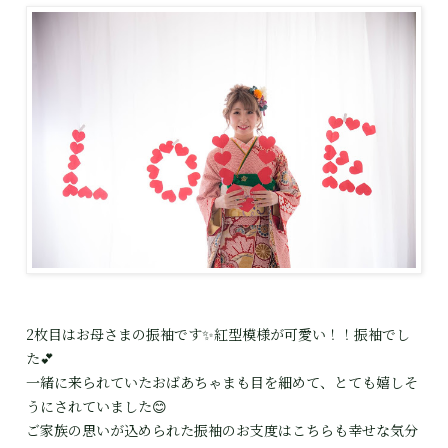
2枚目はお母さまの振袖です✨紅型模様が可愛い！！振袖でし
た💕
一緒に来られていたおばあちゃまも目を細めて、とても嬉しそ
うにされていました😊
ご家族の思いが込められた振袖のお支度はこちらも幸せな気分