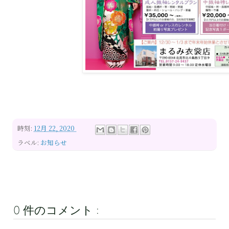
時刻:
12月 22, 2020
ラベル:
お知らせ
0 件のコメント :