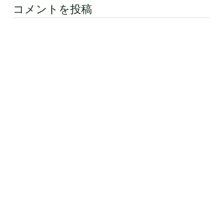
コメントを投稿