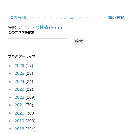
次の投稿
ホーム
前の投稿
登録:
コメントの投稿 (Atom)
このブログを検索
ブログ アーカイブ
►
2026
(17)
►
2025
(28)
►
2024
(24)
►
2023
(22)
►
2022
(109)
►
2021
(70)
►
2020
(300)
►
2019
(203)
▼
2018
(254)