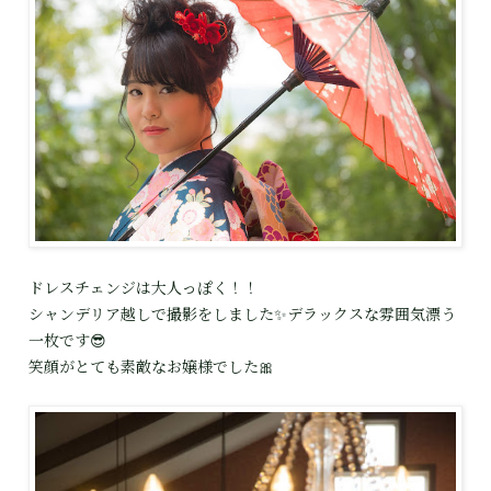
ドレスチェンジは大人っぽく！！
シャンデリア越しで撮影をしました✨デラックスな雰囲気漂う
一枚です😎
笑顔がとても素敵なお嬢様でした🎀