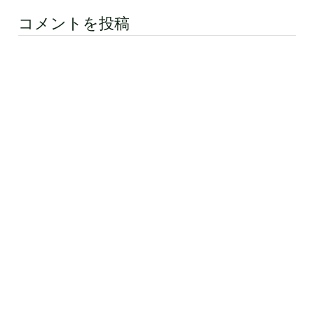
コメントを投稿