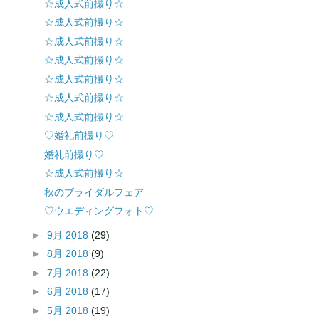
☆成人式前撮り☆
☆成人式前撮り☆
☆成人式前撮り☆
☆成人式前撮り☆
☆成人式前撮り☆
☆成人式前撮り☆
☆成人式前撮り☆
♡婚礼前撮り♡
婚礼前撮り♡
☆成人式前撮り☆
秋のブライダルフェア
♡ウエディングフォト♡
►
9月 2018
(29)
►
8月 2018
(9)
►
7月 2018
(22)
►
6月 2018
(17)
►
5月 2018
(19)