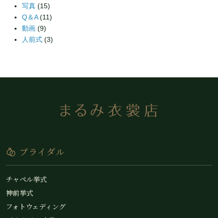
写真
(15)
Q＆A
(11)
動画
(9)
人前式
(3)
ブライダル
チャペル挙式
神前挙式
フォトウェディング