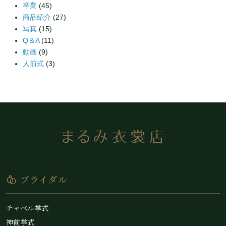
卒業
(45)
商品紹介
(27)
写真
(15)
Q＆A
(11)
動画
(9)
人前式
(3)
ブライダル
チャペル挙式
神前挙式