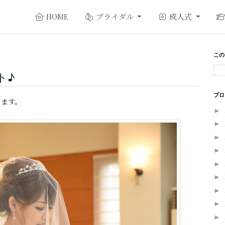
ブライダル
成人式
HOME
この
ト♪
ブロ
します。
►
►
►
►
►
►
►
►
►