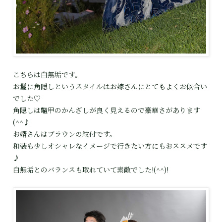
こちらは白無垢です。
お鬘に角隠しというスタイルはお嫁さんにとてもよくお似合い
でした♡
角隠しは鼈甲のかんざしが良く見えるので豪華さがあります
(^^♪
お婿さんはブラウンの紋付です。
和装も少しオシャレなイメージで行きたい方にもおススメです
♪
白無垢とのバランスも取れていて素敵でした!(^^)!