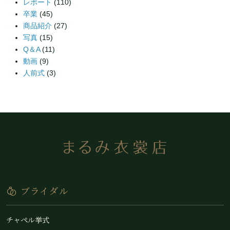
レポート
(110)
卒業
(45)
商品紹介
(27)
写真
(15)
Q＆A
(11)
動画
(9)
人前式
(3)
ブライダル
チャペル挙式