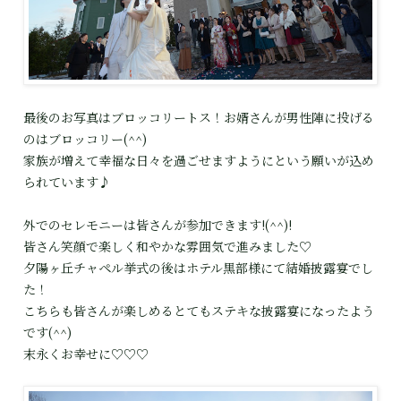
最後のお写真はブロッコリートス！お婿さんが男性陣に投げる
のはブロッコリー(^^)
家族が増えて幸福な日々を過ごせますようにという願いが込め
られています♪
外でのセレモニーは皆さんが参加できます!(^^)!
皆さん笑顔で楽しく和やかな雰囲気で進みました♡
夕陽ヶ丘チャペル挙式の後はホテル黒部様にて結婚披露宴でし
た！
こちらも皆さんが楽しめるとてもステキな披露宴になったよう
です(^^)
末永くお幸せに♡♡♡