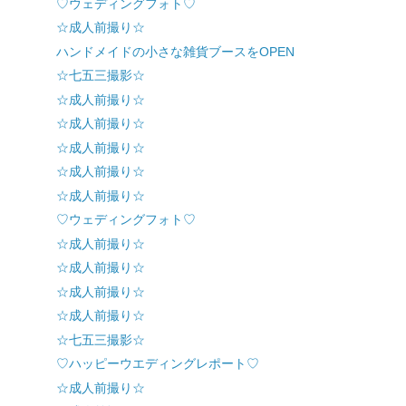
♡ウェディングフォト♡
☆成人前撮り☆
ハンドメイドの小さな雑貨ブースをOPEN
☆七五三撮影☆
☆成人前撮り☆
☆成人前撮り☆
☆成人前撮り☆
☆成人前撮り☆
☆成人前撮り☆
♡ウェディングフォト♡
☆成人前撮り☆
☆成人前撮り☆
☆成人前撮り☆
☆成人前撮り☆
☆七五三撮影☆
♡ハッピーウエディングレポート♡
☆成人前撮り☆