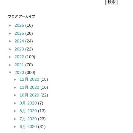
ブログ アーカイブ
►
2026
(16)
►
2025
(28)
►
2024
(24)
►
2023
(22)
►
2022
(109)
►
2021
(70)
▼
2020
(300)
►
12月 2020
(18)
►
11月 2020
(10)
►
10月 2020
(22)
►
9月 2020
(7)
►
8月 2020
(13)
►
7月 2020
(23)
►
6月 2020
(31)