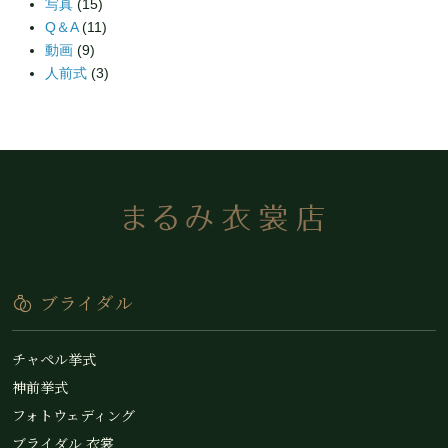
写真
(15)
Q＆A
(11)
動画
(9)
人前式
(3)
ブライダル
チャペル挙式
神前挙式
フォトウェディング
ブライダル 衣裳