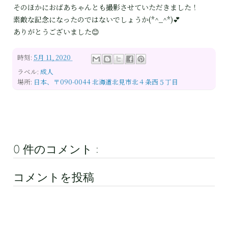
そのほかにおばあちゃんとも撮影させていただきました！
素敵な記念になったのではないでしょうか(*^_^*)💕
ありがとうございました😊
時刻:
5月 11, 2020
ラベル:
成人
場所:
日本、〒090-0044 北海道北見市北４条西５丁目
0 件のコメント :
コメントを投稿