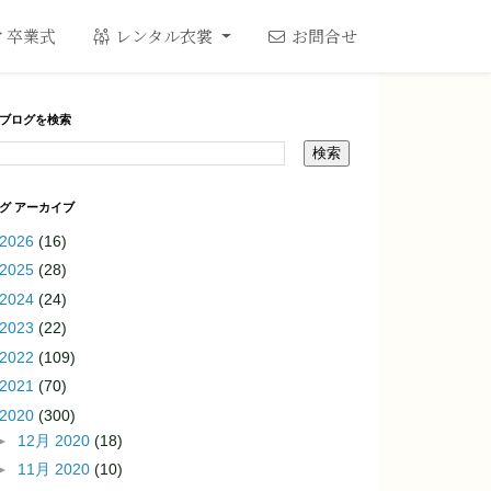
卒業式
レンタル衣裳
お問合せ
ブログを検索
グ アーカイブ
2026
(16)
2025
(28)
2024
(24)
2023
(22)
2022
(109)
2021
(70)
2020
(300)
►
12月 2020
(18)
►
11月 2020
(10)