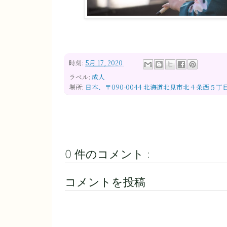
時刻:
5月 17, 2020
ラベル:
成人
場所:
日本、〒090-0044 北海道北見市北４条西５丁
0 件のコメント :
コメントを投稿