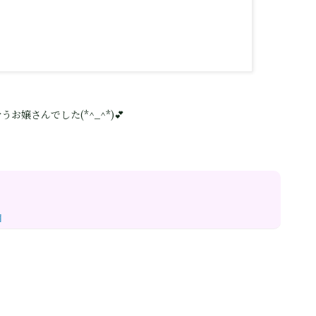
嬢さんでした(*^_^*)💕
目