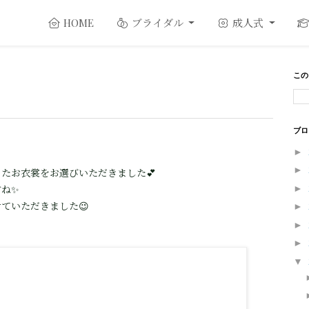
ブライダル
成人式
HOME
この
ブロ
►
►
たお衣裳をお選びいただきました💕
すね✨
►
ていただきました😉
►
►
►
▼