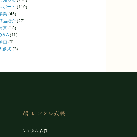
レポート
(110)
卒業
(45)
商品紹介
(27)
写真
(15)
Q＆A
(11)
動画
(9)
人前式
(3)
レンタル衣裳
レンタル衣裳